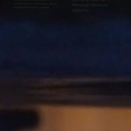
sunmak için sizleri de
misafirlerinizin keyif alacağı ve güven
Mamatoğlu dünyasına
duyacakları yemekler sunmaktır.
bekliyoruz.