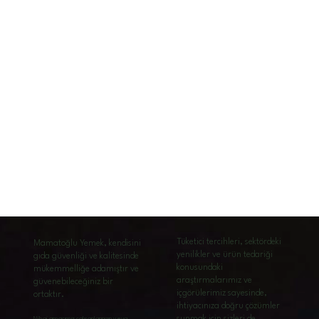
Tüketici tercihleri, sektördeki
Mamatoğlu Yemek, kendisini
yenilikler ve ürün tedariği
gıda güvenliği ve kalitesinde
konusundaki
mükemmelliğe adamıştır ve
araştırmalarımız ve
güvenebileceğiniz bir
içgörülerimiz sayesinde,
ortaktır.
ihtiyacınıza doğru çözümler
Nihai amacımız çalışanlarınızın veya