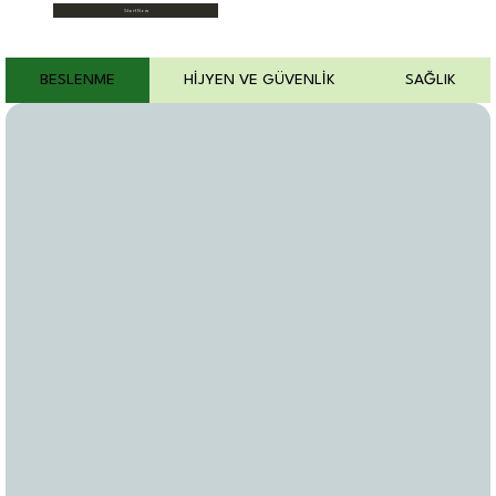
Start Now
BESLENME
HİJYEN VE GÜVENLİK
SAĞLIK