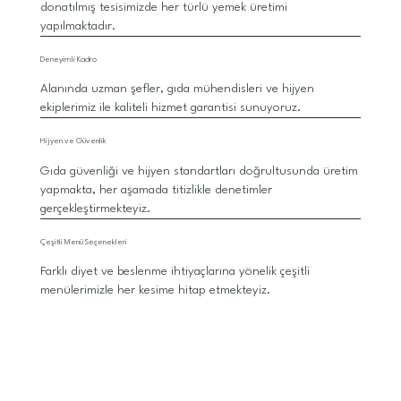
donatılmış tesisimizde her türlü yemek üretimi
yapılmaktadır.
Deneyimli Kadro
Alanında uzman şefler, gıda mühendisleri ve hijyen
ekiplerimiz ile kaliteli hizmet garantisi sunuyoruz.
Hijyen ve Güvenlik
Gıda güvenliği ve hijyen standartları doğrultusunda üretim
yapmakta, her aşamada titizlikle denetimler
gerçekleştirmekteyiz.
Çeşitli Menü Seçenekleri
Farklı diyet ve beslenme ihtiyaçlarına yönelik çeşitli
menülerimizle her kesime hitap etmekteyiz.