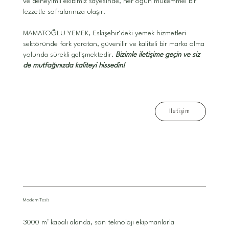
ve deneyimli ekibimiz sayesinde, her öğün mükemmel bir
lezzetle sofralarınıza ulaşır.
MAMATOĞLU YEMEK, Eskişehir’deki yemek hizmetleri
sektöründe fark yaratan, güvenilir ve kaliteli bir marka olma
yolunda sürekli gelişmektedir.
Bizimle iletişime geçin ve siz
de mutfağınızda kaliteyi hissedin!
İletişim
Modern Tesis
3000 m² kapalı alanda, son teknoloji ekipmanlarla